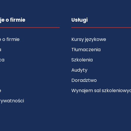
e o firmie
Usługi
 o firmie
Kursy językowe
a
Tłumaczenia
ca
Szkolenia
Audyty
Doradztwo
e
Wynajem sal szkoleniowy
rywatności